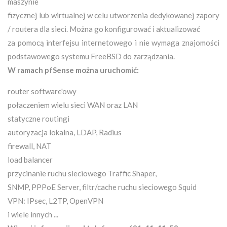
maszynie
fizycznej lub wirtualnej w celu utworzenia dedykowanej zapory
/ routera dla sieci. Można go konfigurować i aktualizować
za pomocą interfejsu internetowego i nie wymaga znajomości
podstawowego systemu FreeBSD do zarządzania.
W ramach pfSense można uruchomić:
router software'owy
połaczeniem wielu sieci WAN oraz LAN
statyczne routingi
autoryzacja lokalna, LDAP, Radius
firewall, NAT
load balancer
przycinanie ruchu sieciowego Traffic Shaper,
SNMP, PPPoE Server, filtr/cache ruchu sieciowego Squid
VPN: IPsec, L2TP, OpenVPN
i wiele innych ...