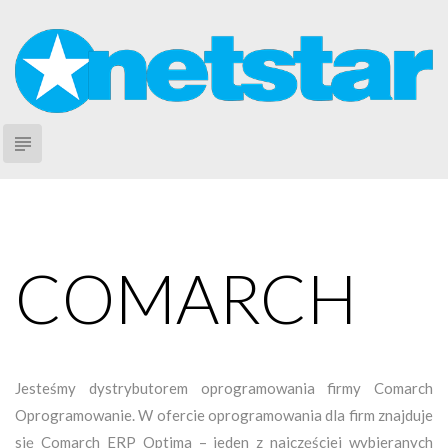
S
k
i
p
t
subject
o
c
U
o
s
n
ł
u
t
COMARCH
g
e
i
n
t
Jesteśmy dystrybutorem oprogramowania firmy Comarch
Oprogramowanie. W ofercie oprogramowania dla firm znajduje
się Comarch ERP Optima – jeden z najczęściej wybieranych