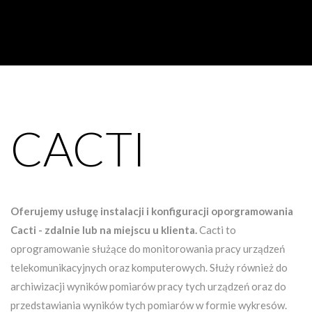
CACTI
Oferujemy usługę instalacji i konfiguracji oporgramowania
Cacti - zdalnie lub na miejscu u klienta.
Cacti to
oprogramowanie służące do monitorowania pracy urządzeń
telekomunikacyjnych oraz komputerowych. Służy również do
archiwizacji wyników pomiarów pracy tych urządzeń oraz do
przedstawiania wyników tych pomiarów w formie wykresów.